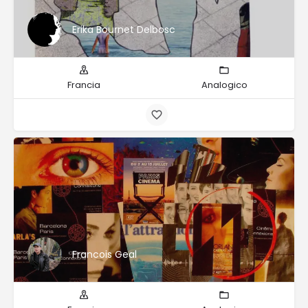
Erika Bournet Delbosc
Francia
Analogico
Francois Geal