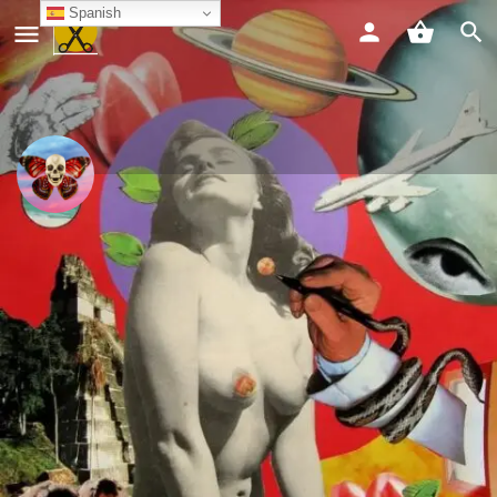
Spanish
"Diamante Feliz"
Chat
Compartir
Info
Contacto
Compartir
Guardar