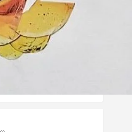
iales
ram
contacto
cia:
Perú
todosdefensas90@gmail.com
ico