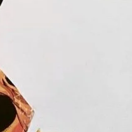
ás profundo con el collage fue a través de la
o contexto me ayudó a tener una relación más
 papel y las diversas superficies o texturas que
zar mis trabajos.
 tengo?
Arqueología son ciencias que me fascinan hasta hoy,
puedan aburrir. Con el collage busco poder
enguaje visual —mediante la forma de los cortes, la
lor— y rescatar la importancia de ciertos
 históricos o aportes culturales, dejado por
rtantes culturas y civilizaciones.
 pasado de hacer collages recargados a muestras
—para nada pomposo—.
 me influye son los colores de tonalidades oscuras
úsica también afianza mi inspiración al momento de
age.