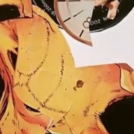
acercamiento m
pandemia. Dich
estrecha con el
empleé al reali
¿Qué objetivos
La Historia y 
y dudo que me 
transmitir un l
textura y el co
acontecimientos
antiguas e impo
Últimamente he
más simples 
Parte de lo que
u opacas, la m
realizar un coll