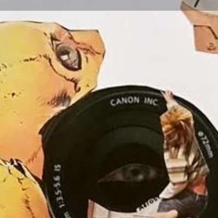
Info
Contacto
Compartir
Guardar
Sobre mi
Bajo una premi
capaz de poder
El collage y yo
entonces lo e
piezas no tení
carentes de un
mediante el ens