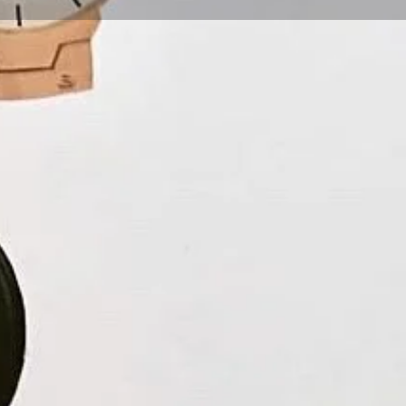
sa tan simple como es el corta y pegar, he sido
 expandir mi creatividad.
, nos conocimos a finales del 2018. Por aquel
mpecé haciendo como un pasatiempo; mis primeras
an un rumbo o un por qué —podría decirse que eran
 sentido o alma—. Conforme fui aprendiendo
ayo y error, empecé a perfeccionar la técnica. Este