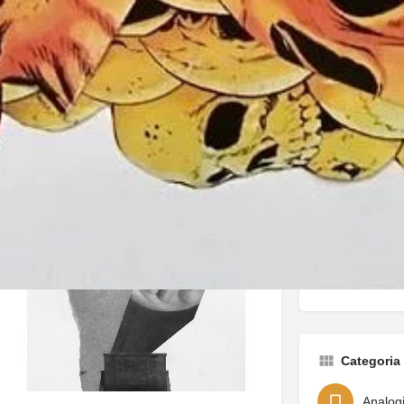
Redes soc
Instag
Datos de 
Pais de residen
Email:
Categoria
Analog