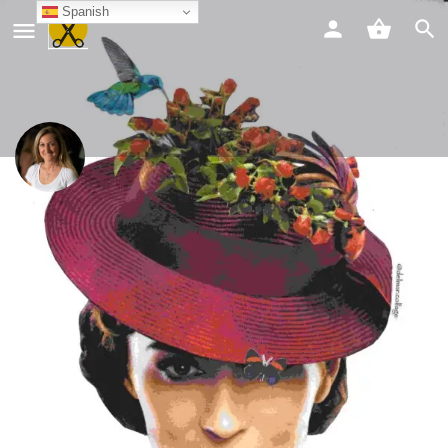
Spanish
Marcela Díaz
Chat
Compartir
Info
Compartir
Guardar