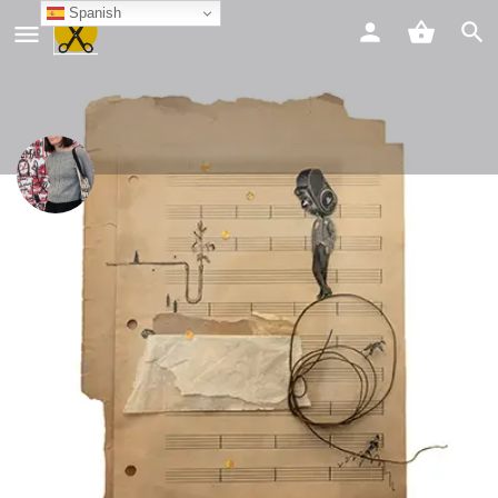
Spanish
Mas Claudia
Chat
Compartir
Info
Contacto
Compartir
Guardar